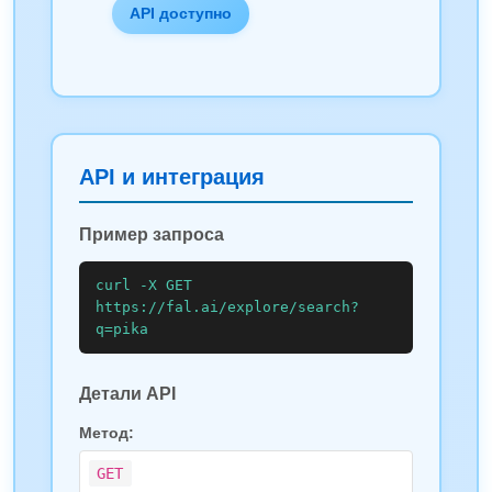
API доступно
API и интеграция
Пример запроса
curl -X GET 
https://fal.ai/explore/search?
q=pika
Детали API
Метод:
GET